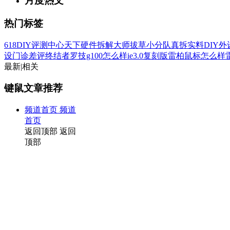
月度热文
热门标签
618
DIY评测中心
天下硬件
拆解大师
拔草小分队
真拆实料
DIY
设门诊
差评终结者
罗技g100怎么样
ie3.0复刻版
雷柏鼠标怎么样
最新
|
相关
键鼠文章推荐
频道首页
频道
首页
返回顶部
返回
顶部