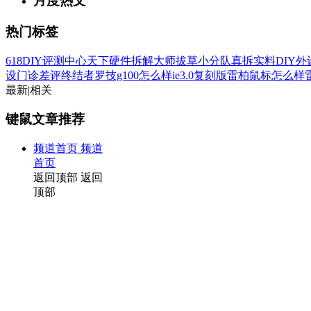
月度热文
热门标签
618
DIY评测中心
天下硬件
拆解大师
拔草小分队
真拆实料
DIY
设门诊
差评终结者
罗技g100怎么样
ie3.0复刻版
雷柏鼠标怎么样
最新
|
相关
键鼠文章推荐
频道首页
频道
首页
返回顶部
返回
顶部