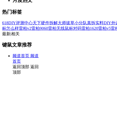
月度热文
热门标签
618
DIY评测中心
天下硬件
拆解大师
拔草小分队
真拆实料
DIY
标怎么样
雷柏v2
雷柏9060
雷柏无线鼠标对码
雷柏1620
雷柏v5
雷柏
最新
|
相关
键鼠文章推荐
频道首页
频道
首页
返回顶部
返回
顶部