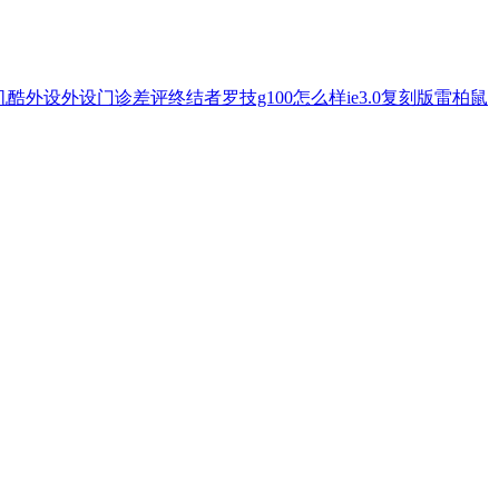
机酷外设
外设门诊
差评终结者
罗技g100怎么样
ie3.0复刻版
雷柏鼠