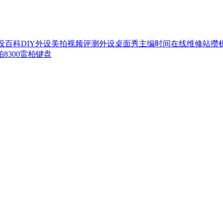
外设百科
DIY外设美拍
视频评测
外设桌面秀
主编时间
在线维修站
攒
8300
雷柏键盘