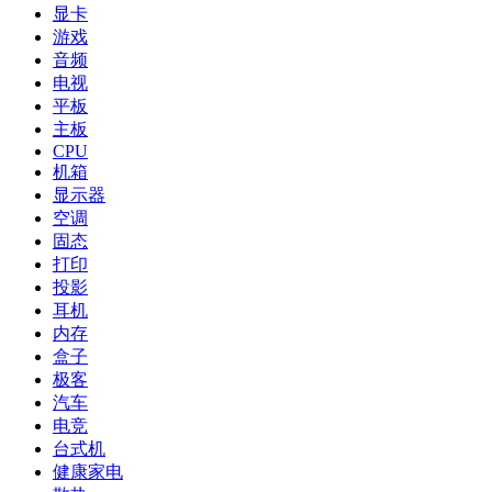
显卡
游戏
音频
电视
平板
主板
CPU
机箱
显示器
空调
固态
打印
投影
耳机
内存
盒子
极客
汽车
电竞
台式机
健康家电