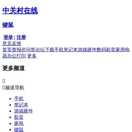
中关村在线
键鼠
登录
|
注册
意见反馈
首页
查报价
问答
论坛
下载
手机
笔记本
游戏硬件
数码影音
家用电
器
办公打印
更多
更多频道


频道导航
手机
笔记本
游戏硬件
影音
家电
键鼠