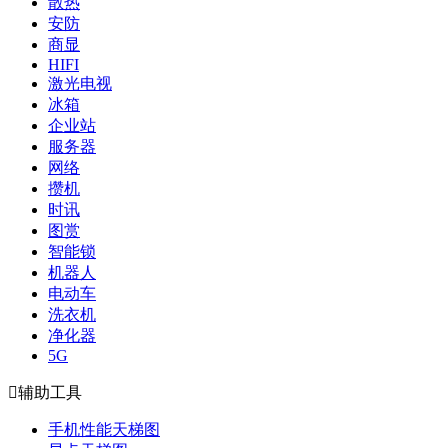
散热
安防
商显
HIFI
激光电视
冰箱
企业站
服务器
网络
攒机
时讯
图赏
智能锁
机器人
电动车
洗衣机
净化器
5G

辅助工具
手机性能天梯图