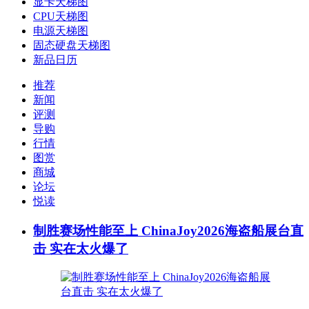
显卡天梯图
CPU天梯图
电源天梯图
固态硬盘天梯图
新品日历
推荐
新闻
评测
导购
行情
图赏
商城
论坛
悦读
制胜赛场性能至上 ChinaJoy2026海盗船展台直
击 实在太火爆了