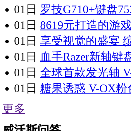
01日
罗技G710+键盘
01日
8619元打造的
01日
享受视觉的盛宴 
01日
血手Razer新轴
01日
全球首款发光轴 V
01日
糖果诱惑 V-OX
更多
威沃斯问答