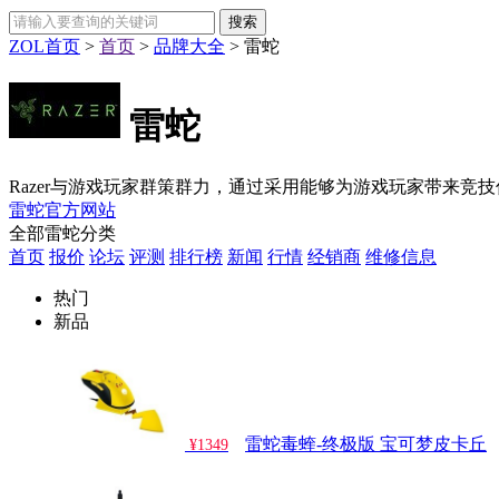
ZOL首页
>
首页
>
品牌大全
>
雷蛇
雷蛇
Razer与游戏玩家群策群力，通过采用能够为游戏玩家带来竞
雷蛇官方网站
全部雷蛇分类
首页
报价
论坛
评测
排行榜
新闻
行情
经销商
维修信息
热门
新品
雷蛇毒蝰-终极版 宝可梦皮卡丘
¥1349