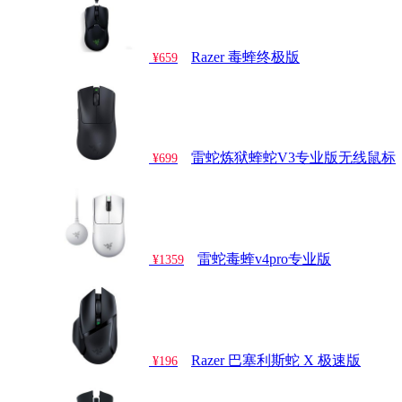
Razer 毒蝰终极版
¥659
雷蛇炼狱蝰蛇V3专业版无线鼠标
¥699
雷蛇毒蝰v4pro专业版
¥1359
Razer 巴塞利斯蛇 X 极速版
¥196