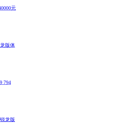
000元
锐龙版体
794
4锐龙版