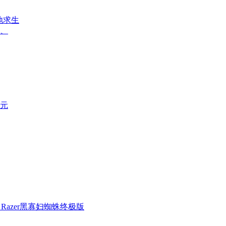
地求生
级、
9元
Razer黑寡妇蜘蛛终极版