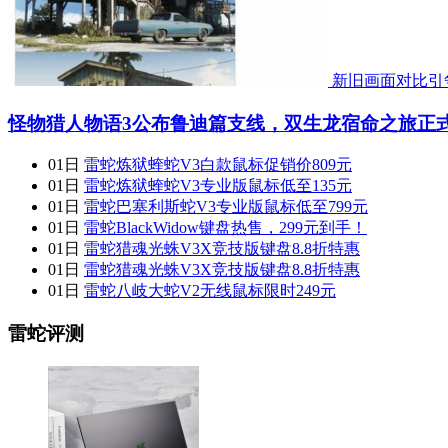
新旧画面对比引
怪物猎人物语3公布鲁迪篇支线，双生龙宿命之旅正
01日
雷蛇炼狱蝰蛇V3白款鼠标促销价809元
01日
雷蛇炼狱蝰蛇V3专业版鼠标低至135元
01日
雷蛇巴塞利斯蛇V3专业版鼠标低至799元
01日
雷蛇BlackWidow键盘热售，299元到手！
01日
雷蛇猎魂光蛛V3X竞技版键盘8.8折特惠
01日
雷蛇猎魂光蛛V3X竞技版键盘8.8折特惠
01日
雷蛇八岐大蛇V2无线鼠标限时249元
雷蛇评测