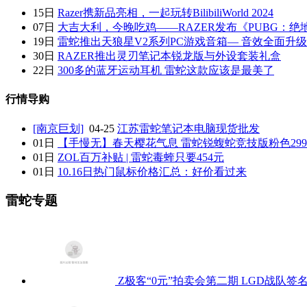
15日
Razer携新品亮相，一起玩转BilibiliWorld 2024
07日
大吉大利，今晚吃鸡——RAZER发布《PUBG：绝
19日
雷蛇推出天狼星V2系列PC游戏音箱— 音效全面升
30日
RAZER推出灵刃笔记本锐龙版与外设套装礼盒
22日
300多的蓝牙运动耳机 雷蛇这款应该是最美了
行情导购
[南京巨划]
04-25
江苏雷蛇笔记本电脑现货批发
01日
【手慢无】春天樱花气息 雷蛇锐蝮蛇竞技版粉色29
01日
ZOL百万补贴 | 雷蛇毒蝰只要454元
01日
10.16日热门鼠标价格汇总：好价看过来
雷蛇专题
Z极客“0元”拍卖会第二期 LGD战队签名