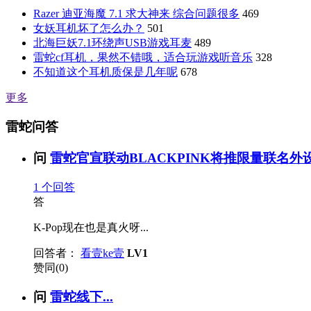
Razer 迪亚海魔 7.1 求大神来 综合问题很多
469
女妖耳机坏了怎么办？
501
北海巨妖7.1环绕声USB游戏耳麦
489
雷蛇cf耳机，果然不错哦，适合玩游戏听音乐
328
不知道这个耳机质保是几年呢
678
更多
雷蛇问答
问
雷蛇官宣联动BLACKPINK将推限量联名外设
1
个回答
答
K-Pop现在也是真火呀...
回答者：
看壹ke壹
LV1
赞同(0)
问
雷蛇线下...