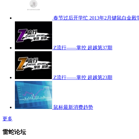
春节过后开学忙 2013年2月键鼠白金殿
Z流行——掌控 超越第37期
Z流行——掌控 超越第23期
鼠标最新消费趋势
更多
雷蛇论坛