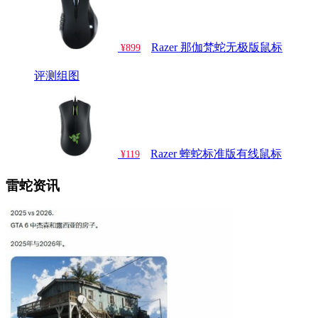
Razer 那伽梵蛇无极版鼠标
¥899
评测
组图
Razer 蝰蛇标准版有线鼠标
¥119
雷蛇资讯