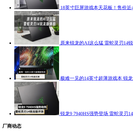
18英寸巨屏游戏本天花板！售价近40
原来锐龙的AI这么猛 雷蛇灵刃14
极难一见的14英寸超薄游戏本 锐龙9 
锐龙9 7940HS强势登场 雷蛇灵刃1
厂商动态