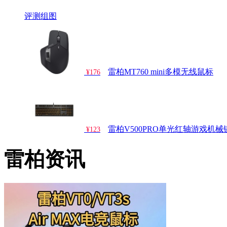
评测
组图
雷柏MT760 mini多模无线鼠标
¥176
雷柏V500PRO单光红轴游戏机械
¥123
雷柏资讯