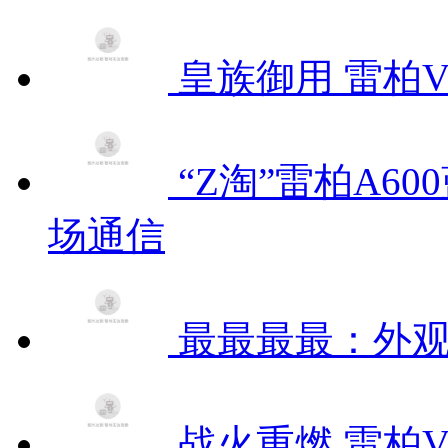
皇族御用 雷柏
“Z淘”雷柏A6
场通信
最最最最：外
战火重燃 雷柏