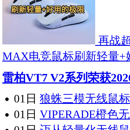
再战超轻
MAX电竞鼠标刷新轻量+
雷柏VT7 V2系列荣获202
01日
狼蛛三模无线鼠标
01日
VIPERADE橙
01日
迈从轻量化无线