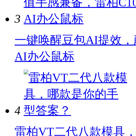
3
一键唤醒豆包AI提效，
AI办公鼠标
4
雷柏VT二代八款模具