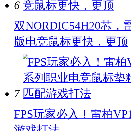
6
双NORDIC54H20芯
版电竞鼠标更快，更顶
7
FPS玩家必入！雷柏V
游戏打法