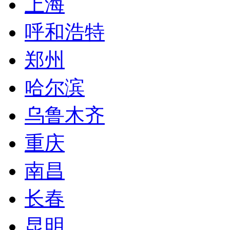
上海
呼和浩特
郑州
哈尔滨
乌鲁木齐
重庆
南昌
长春
昆明