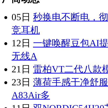
05日
秒换电不断电，彻
竞耳机
12日
一键唤醒豆包AI
无线A
21日
雷柏VT二代八款
23日
薄荷手感干净舒服，
A83Air多