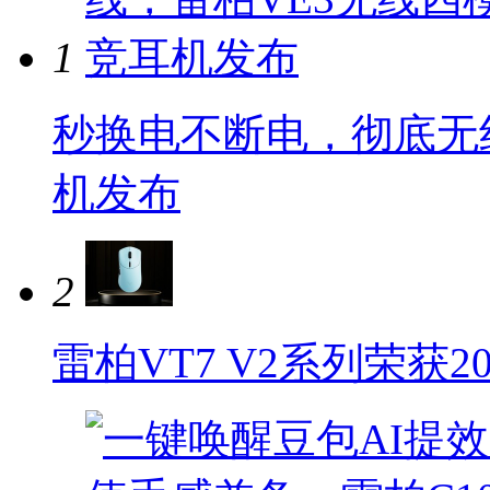
1
秒换电不断电，彻底无
机发布
2
雷柏VT7 V2系列荣获20