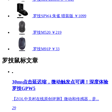
罗技SPW4 朱雀 猎装版
￥1099
罗技M520
￥219
罗技M91P
￥33
罗技鼠标文章
30ms点击延迟缩，微动触发点可调！深度体验
罗技GPW5
【ZOL中关村在线原创评测】微动和传感器，是...
29