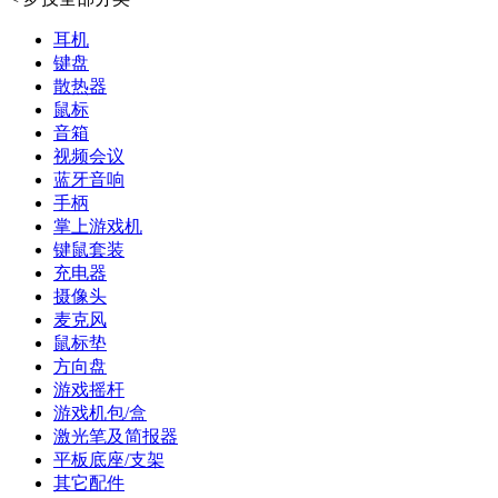
耳机
键盘
散热器
鼠标
音箱
视频会议
蓝牙音响
手柄
掌上游戏机
键鼠套装
充电器
摄像头
麦克风
鼠标垫
方向盘
游戏摇杆
游戏机包/盒
激光笔及简报器
平板底座/支架
其它配件