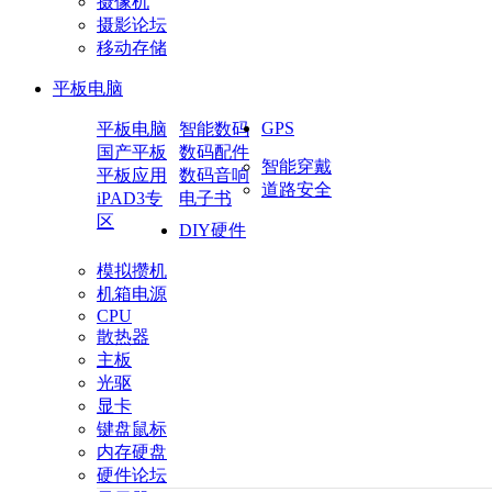
摄像机
摄影论坛
移动存储
平板电脑
GPS
平板电脑
智能数码
国产平板
数码配件
智能穿戴
平板应用
数码音响
道路安全
iPAD3专
电子书
区
DIY硬件
模拟攒机
机箱电源
CPU
散热器
主板
光驱
显卡
键盘鼠标
内存硬盘
硬件论坛