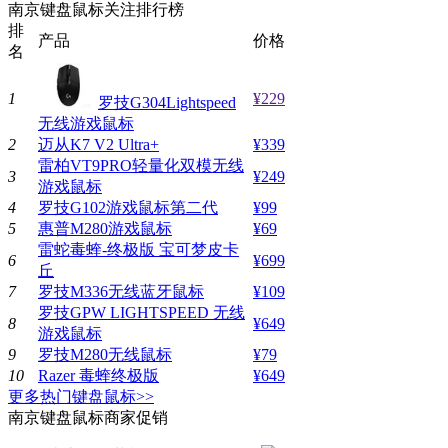
南京键盘鼠标关注排行榜
排
产品
价格
名
1
¥229
罗技G304Lightspeed
无线游戏鼠标
2
迈从K7 V2 Ultra+
¥339
雷柏VT9PRO轻量化双模无线
3
¥249
游戏鼠标
4
罗技G102游戏鼠标第二代
¥99
5
惠普M280游戏鼠标
¥69
雷蛇毒蝰-终极版 宝可梦皮卡
6
¥699
丘
7
罗技M336无线蓝牙鼠标
¥109
罗技GPW LIGHTSPEED 无线
8
¥649
游戏鼠标
9
罗技M280无线鼠标
¥79
10
Razer 毒蝰终极版
¥649
更多热门键盘鼠标>>
南京键盘鼠标商家促销