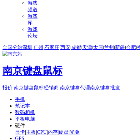
游戏
频道
游戏
库
游戏
论坛
全国分站
深圳
|
广州
|
石家庄
|
西安
|
成都
|
天津
|
太原
|
兰州
|
新疆
|
合肥
|
南京键盘鼠标
报价
南京键盘鼠标经销商
南京键盘代理
南京键盘批发
手机
笔记本
数码相机
平板电脑
硬件
显卡
|
主板
|
CPU
|
内存
|
硬盘
|
光驱
GPS