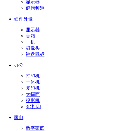
显示器
健康频道
硬件外设
显示器
音箱
耳机
摄像头
键盘鼠标
办公
打印机
一体机
复印机
大幅面
投影机
3D打印
家电
数字家庭