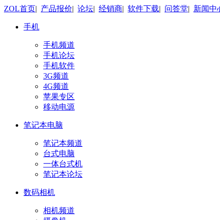
ZOL首页
|
产品报价
|
论坛
|
经销商
|
软件下载
|
问答堂
|
新闻中
手机
手机频道
手机论坛
手机软件
3G频道
4G频道
苹果专区
移动电源
笔记本电脑
笔记本频道
台式电脑
一体台式机
笔记本论坛
数码相机
相机频道