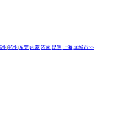
福州
|
郑州
|
东莞
|
内蒙
|
济南
|
昆明
|
上海
|
40城市>>