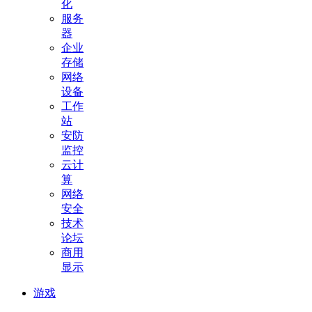
化
服务
器
企业
存储
网络
设备
工作
站
安防
监控
云计
算
网络
安全
技术
论坛
商用
显示
游戏