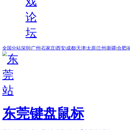
戏
论
坛
全国分站
深圳
|
广州
|
石家庄
|
西安
|
成都
|
天津
|
太原
|
兰州
|
新疆
|
合肥
|
东莞键盘鼠标