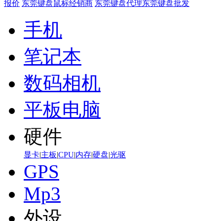
报价
东莞键盘鼠标经销商
东莞键盘代理
东莞键盘批发
手机
笔记本
数码相机
平板电脑
硬件
显卡
|
主板
|
CPU
|
内存
|
硬盘
|
光驱
GPS
Mp3
外设