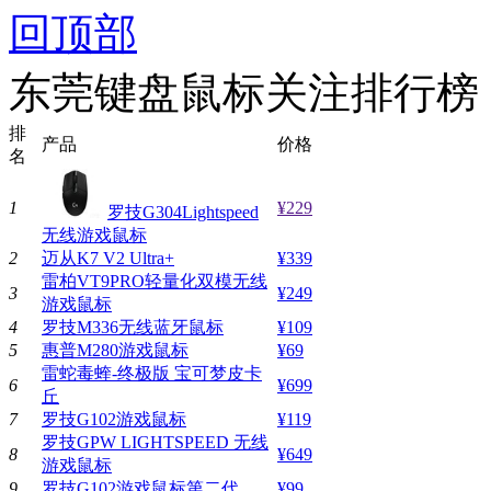
回顶部
东莞键盘鼠标关注排行榜
排
产品
价格
名
1
¥229
罗技G304Lightspeed
无线游戏鼠标
2
迈从K7 V2 Ultra+
¥339
雷柏VT9PRO轻量化双模无线
3
¥249
游戏鼠标
4
罗技M336无线蓝牙鼠标
¥109
5
惠普M280游戏鼠标
¥69
雷蛇毒蝰-终极版 宝可梦皮卡
6
¥699
丘
7
罗技G102游戏鼠标
¥119
罗技GPW LIGHTSPEED 无线
8
¥649
游戏鼠标
9
罗技G102游戏鼠标第二代
¥99