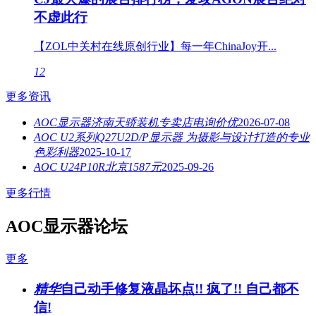
不虚此行
【ZOL中关村在线原创行业】每一年ChinaJoy开...
12
更多资讯
AOC显示器济南天骄装机专卖店电询价优
2026-07-08
AOC U2系列Q27U2D/P显示器 为摄影与设计打造的专业
色彩利器
2025-10-17
AOC U24P10R北京1587元
2025-09-26
更多行情
AOC显示器论坛
更多
精华
自己动手修复液晶坏点!! 疯了!! 自己都不
信!