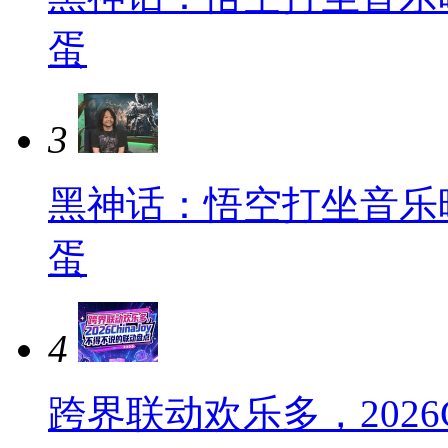
蛋
3
黑神话：悟空打坐音乐
蛋
4
跨界联动欢乐多，2026C