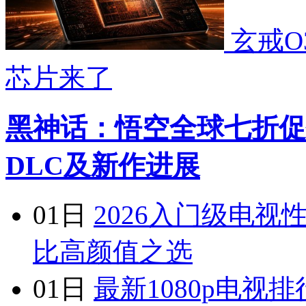
玄戒O
芯片来了
黑神话：悟空全球七折促
DLC及新作进展
01日
2026入门级电
比高颜值之选
01日
最新1080p电视