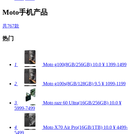
Moto手机产品
共767款
热门
1
Moto g100(8GB/256GB)
10.0
¥ 1399-1499
2
Moto g100s(8GB/128GB)
9.5
¥ 1099-1199
3
Moto razr 60 Ultra(16GB/256GB)
10.0
¥
5999-7499
4
Moto X70 Air Pro(16GB/1TB)
10.0
¥ 4499-
5499