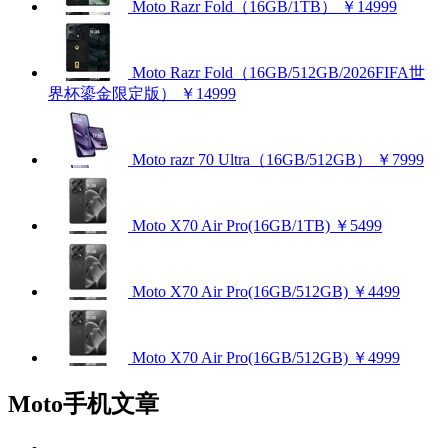
Moto Razr Fold（16GB/1TB）
￥14999
Moto Razr Fold（16GB/512GB/2026FIFA世
界杯鎏金限定版）
￥14999
Moto razr 70 Ultra（16GB/512GB）
￥7999
Moto X70 Air Pro(16GB/1TB)
￥5499
Moto X70 Air Pro(16GB/512GB)
￥4499
Moto X70 Air Pro(16GB/512GB)
￥4999
Moto手机文章