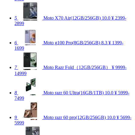
5
Moto X70 Air(12GB/256GB)
10.0
¥ 2399-
2899
6
Moto g100 Pro(8GB/256GB)
8.3
¥ 1399-
1699
7
Moto Razr Fold（12GB/256GB）
¥ 9999-
14999
8
Moto razr 60 Ultra(16GB/1TB)
10.0
¥ 5999-
7499
9
Moto razr 60 pro(12GB/256GB)
10.0
¥ 5699-
5999