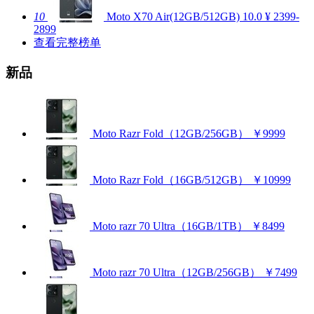
10
Moto X70 Air(12GB/512GB)
10.0
¥ 2399-
2899
查看完整榜单
新品
Moto Razr Fold（12GB/256GB）
￥9999
Moto Razr Fold（16GB/512GB）
￥10999
Moto razr 70 Ultra（16GB/1TB）
￥8499
Moto razr 70 Ultra（12GB/256GB）
￥7499