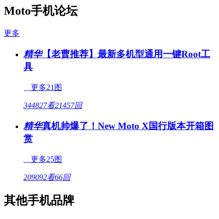
Moto手机论坛
更多
精华
【老曹推荐】最新多机型通用一键Root工
具
更多21图
344827看
21457回
精华
真机帅爆了！New Moto X国行版本开箱图
赏
更多25图
209092看
66回
其他手机品牌