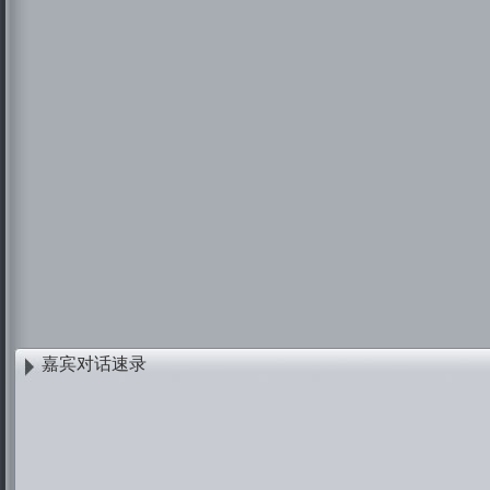
嘉宾对话速录