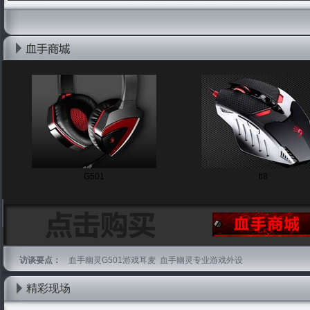
G501
tl8
访谈要点：
血手幽灵G501游戏耳麦 血手幽灵专业游戏外设
精彩现场