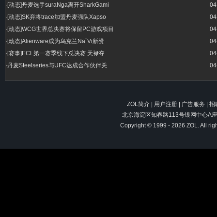
·
[动态]丹麦选手suraNga离开SharkGami
04
·
[动态]SK弃将trace加盟丹麦强队Xapso
04
·
[动态]WCG世界总决赛将保留PC游戏项目
04
·
[动态]Alienware成为乌克兰Na`Vi新赞
04
·
[赛事]ECL第一赛季线下总决赛 天禄夺
04
·
丹麦Steelseries与UFC达成合作伙伴关
04
ZOL简介
|
用户注册
|
广告服务
|
招
北京海淀区知春路113号银网中心A座9F 
Copyright © 1999 -
2026 ZOL. All 