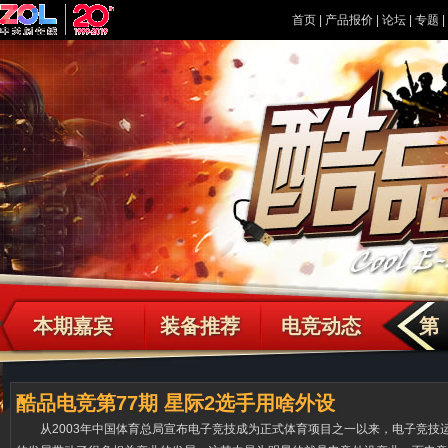
首页
|
产品报价
|
论坛
|
专题
本期嘉宾
装备推荐
电竞动态
第
酷品电竞第77期 星际2选手用啥外设
从2003年中国体育总局宣布电子竞技成为正式体育项目之一以来，电子竞技