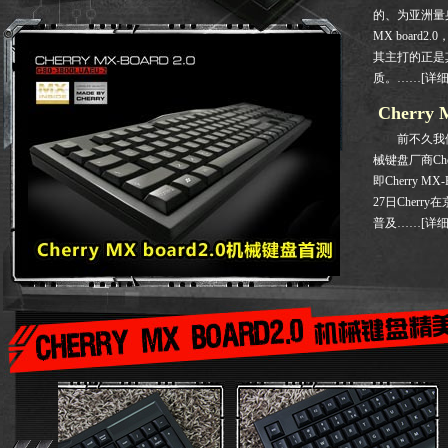
的、为亚洲量身
MX board
其主打的正是其
质。
……
[详细
Cherry
前不久我们
械键盘厂商Ch
即Cherry M
27日Cherr
普及
……
[详细