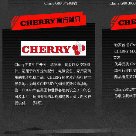
Cherry G80-3494键盘
Cherry G80-3000键盘
·
独家首报 Cher
·
CHERRY M
首发
·
优异品质 Cher
Cherry主要生产开关、感应器、键盘以及控制组
·
或引行业巨变 Ch
件。适用于汽车控制配件，电脑设备，家用及商
·
酷品电竞第7
用的电子电机产品。CHERRY的优质产品行销世
界各地，为确立CHERRY的销售优势和市场地
·
Cherry2012
位，CHERRY在美国和世界各地共设立了13间公
·
你敢涨我就不
司及工厂，雇用资深的工程和销售人员，向客户
提供优
……
[详细]